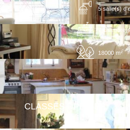
5 salle(s) d'
7 chambre(s
18000 m²
CLASSES DPE/GES