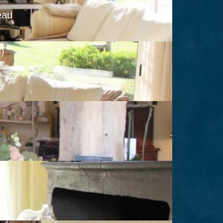
eau
)