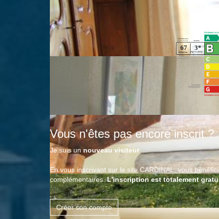
Vous n'êtes pas encore inscrit ?
Je suis un
nouveau visiteur
.
En vous inscrivant sur le site CARDINAL, vous bénéfi
complémentaires.
L'inscription est totalement gratu
Créer son compte