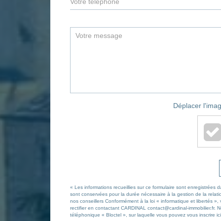
Déplacer l'imag
« Les informations recueillies sur ce formulaire sont enregistrées
sont conservées pour la durée nécessaire à la gestion de la relatio
nos conseillers Conformément à la loi « informatique et libertés »
rectifier en contactant CARDINAL contact@cardinal-immobilier.fr. 
téléphonique « Bloctel », sur laquelle vous pouvez vous inscrire ici