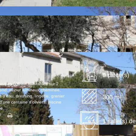
9 pièce(s)
nviron 300 m² habitables sur 2
prend: séjour lumineux cheminée,
d'eau, dressing, lingerie, grenier
300 m²
'une centaine d'oliviers, piscine
e...
1 salle(s) d