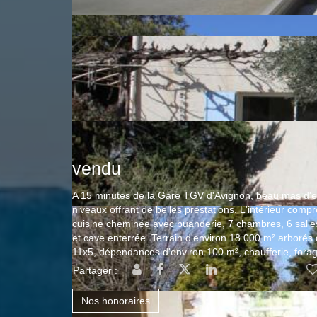
vendu
A 15 minutes de la Gare TGV d'Avignon, beau mas d'e
niveaux offrant de belles prestations. L'intérieur com
cuisine cheminée avec buanderie, 7 chambres, 6 salles 
et cave enterrée. Terrain d'environ 18 000 m² arborés d
11x5, dépendances d'environ 100 m², chaufferie, forag
Partager :
Nos honoraires