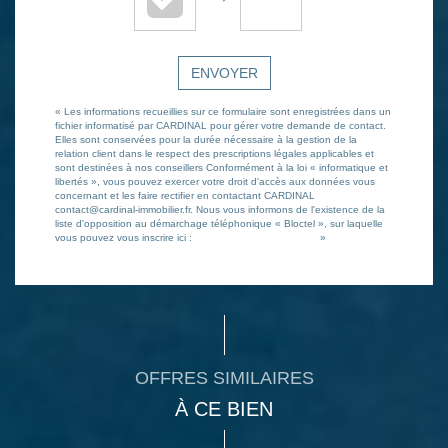
ENVOYER
« Les informations recueillies sur ce formulaire sont enregistrées dans un
fichier informatisé par CARDINAL pour gérer votre demande de contact.
Elles sont conservées pour la durée nécessaire à la gestion de la
relation client dans le respect des prescriptions légales applicables et
sont destinées à nos conseillers Conformément à la loi « informatique et
libertés », vous pouvez exercer votre droit d'accès aux données vous
concernant et les faire rectifier en contactant CARDINAL
contact@cardinal-immobilier.fr. Nous vous informons de l'existence de la
liste d'opposition au démarchage téléphonique « Bloctel », sur laquelle
vous pouvez vous inscrire ici :
https://www.bloctel.gouv.fr/
»
OFFRES SIMILAIRES
À CE BIEN