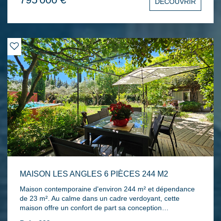
DÉCOUVRIR
grandes chambres dont une suite parentale avec
terrasse, 2 salles d'eau avec WC et nombreux
rangements. À l'extérieur : terrasse en lames de bois,
piscine 9,5 x 4,5 m, annexe de 10 m² avec cuisine d'été
équipée, local technique, buanderie et tonnelle en vieilles
poutres de chêne. Stationnement pour 2 véhicules.
Prestations de qualité : climatisation réversible, double
vitrage, arrosage automatique, éclairage extérieur.
Décoration élégante et raffinée.
MAISON LES ANGLES 6 PIÈCES 244 M2
Maison contemporaine d'environ 244 m² et dépendance
de 23 m². Au calme dans un cadre verdoyant, cette
maison offre un confort de part sa conception
bioclimatique avec de grands espaces et de sa qualité de