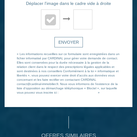
Déplacer l'image dans le cadre vide à droite
ENVOYER
« Les informations recueillies sur ce formulaire sont enregistrées dans un
fichier informatisé par CARDINAL pour gérer votre demande de contact.
Elles sont conservées pour la durée nécessaire à la gestion de la
relation client dans le respect des prescriptions légales applicables et
sont destinées à nos conseillers Conformément à la loi « informatique et
libertés », vous pouvez exercer votre droit d'accès aux données vous
concernant et les faire rectifier en contactant CARDINAL
contact@cardinal-immobilier.fr. Nous vous informons de l'existence de la
liste d'opposition au démarchage téléphonique « Bloctel », sur laquelle
vous pouvez vous inscrire ici :
https://www.bloctel.gouv.fr/
»
OFFRES SIMILAIRES