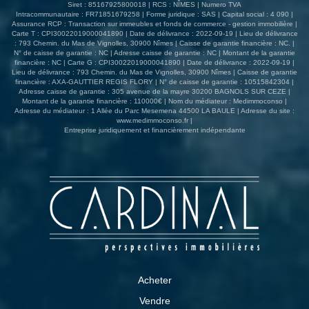
Siret : 85167925800018 | RCS : NÎMES | Numero TVA
Intracommunautaire : FR71851679258 | Forme juridique : SAS | Capital social : 4 090 |
Assurance RCP : Transaction sur immeubles et fonds de commerce - gestion immobilière |
Carte T : CPI30022019000041890 | Date de délivrance : 2022-09-19 | Lieu de délivrance
: 793 Chemin. du Mas de Vignolles, 30900 Nîmes | Caisse de garantie financière : NC. |
N° de caisse de garantie : NC | Adresse caisse de garantie : NC | Montant de la garantie
financière : NC | Carte G : CPI30022019000041890 | Date de délivrance : 2022-09-19 |
Lieu de délivrance : 793 Chemin. du Mas de Vignolles, 30900 Nîmes | Caisse de garantie
financière : AXA-GAUTTIER REGIS FLORY | N° de caisse de garantie : 10515842304 |
Adresse caisse de garantie : 305 avenue de la mayre 30200 BAGNOLS SUR CEZE |
Montant de la garantie financière : 110000€ | Nom du médiateur : Medimmoconso |
Adresse du médiateur : 1 Allée du Parc Mesemena 44500 LA BAULE | Adresse du site :
www.medimmoconso.fr
|
Entreprise juridiquement et financièrement indépendante
Acheter
Vendre