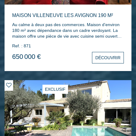
MAISON VILLENEUVE LES AVIGNON 190 M²
Au calme à deux pas des commerces. Maison d'environ
180 m² avec dépendance dans un cadre verdoyant. La
maison offre une pièce de vie avec cuisine semi ouverte,
arrière cuisine, salon/séjour avec cheminée. Un bureau
Ref. : 871
ouvert, deux chambres, deux salles d'eau, un second
salon avec de belles ouvertures vitrées sur le jardin. A
650 000 €
DÉCOUVRIR
l'étage deux chambres et une salle de bain. Une
dépendance type studio. L'ensemble sur une parcelle de
1380 m² arborée et fleurie avec piscine 10x5 et arrosage
automatique. Abri de jardin. Chauffage par le sol au gaz
de ville avec chaudière neuve.
EXCLUSIF