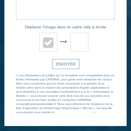
Déplacer l'image dans le cadre vide à droite
ENVOYER
« Les informations recueillies sur ce formulaire sont enregistrées dans un
fichier informatisé par CARDINAL pour gérer votre demande de contact.
Elles sont conservées pour la durée nécessaire à la gestion de la
relation client dans le respect des prescriptions légales applicables et
sont destinées à nos conseillers Conformément à la loi « informatique et
libertés », vous pouvez exercer votre droit d'accès aux données vous
concernant et les faire rectifier en contactant CARDINAL
contact@cardinal-immobilier.fr. Nous vous informons de l'existence de la
liste d'opposition au démarchage téléphonique « Bloctel », sur laquelle
vous pouvez vous inscrire ici :
https://www.bloctel.gouv.fr/
»