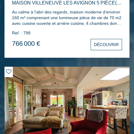
MAISON VILLENEUVE LES AVIGNON 5 PIÈCE(S) 160 M2
Au calme à l'abri des regards, maison moderne d'environ
160 m² comprenant une lumineuse pièce de vie de 70 m2
avec cuisine ouverte et arrière cuisine, 4 chambres dont
deux en rdc, deux salles d'eau. Terrasse en pierre de
Ref. : 798
Lussan avec pool house et piscine 9x3. Jardin clos et
arboré avec arrosage automatique, atelier et double car
766 000 €
DÉCOUVRIR
port. Climatisation sur l'ensemble de l'habitation.