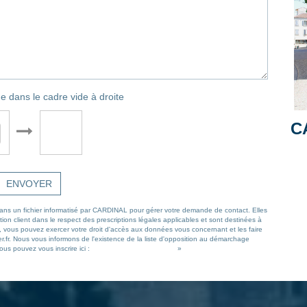
e dans le cadre vide à droite
C
ENVOYER
s dans un fichier informatisé par CARDINAL pour gérer votre demande de contact. Elles
ion client dans le respect des prescriptions légales applicables et sont destinées à
 », vous pouvez exercer votre droit d'accès aux données vous concernant et les faire
r.fr. Nous vous informons de l'existence de la liste d'opposition au démarchage
ous pouvez vous inscrire ici :
https://www.bloctel.gouv.fr/
»