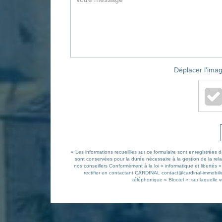
Déplacer l'imag
« Les informations recueillies sur ce formulaire sont enregistrée
sont conservées pour la durée nécessaire à la gestion de la relat
nos conseillers Conformément à la loi « informatique et libertés
rectifier en contactant CARDINAL contact@cardinal-immobilie
téléphonique « Bloctel », sur laquelle v