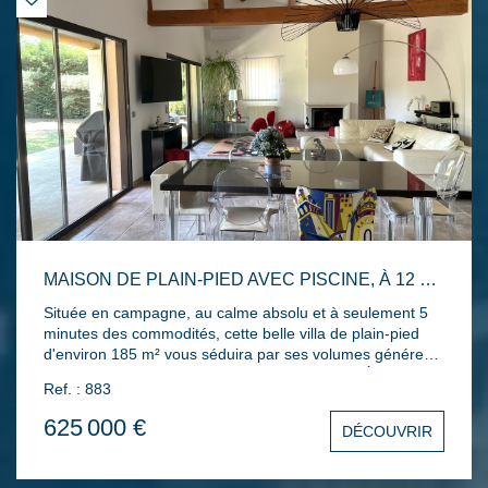
MAISON DE PLAIN-PIED AVEC PISCINE, À 12 MIN D'AVIGNON TGV...
Située en campagne, au calme absolu et à seulement 5
minutes des commodités, cette belle villa de plain-pied
d'environ 185 m² vous séduira par ses volumes généreux,
sa luminosité et son environnement privilégié. Édifiée sur
Ref. : 883
une parcelle de plus de 2 500 m², joliment arborée de
pins, cyprès et oliviers, la propriété offre un véritable
625 000 €
DÉCOUVRIR
havre de paix avec piscine, pool-house, forage, arrosage
intégré, terrain de pétanque et grand garage. La maison
se compose d'une vaste pièce à vivre avec belle hauteur