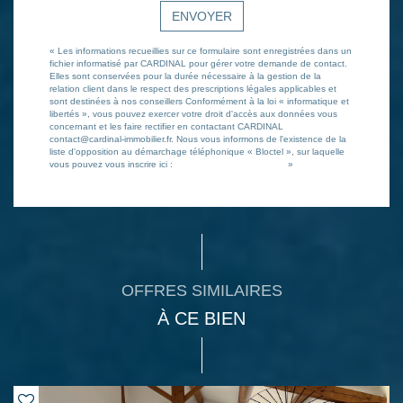
ENVOYER
« Les informations recueillies sur ce formulaire sont enregistrées dans un
fichier informatisé par CARDINAL pour gérer votre demande de contact.
Elles sont conservées pour la durée nécessaire à la gestion de la
relation client dans le respect des prescriptions légales applicables et
sont destinées à nos conseillers Conformément à la loi « informatique et
libertés », vous pouvez exercer votre droit d'accès aux données vous
concernant et les faire rectifier en contactant CARDINAL
contact@cardinal-immobilier.fr. Nous vous informons de l'existence de la
liste d'opposition au démarchage téléphonique « Bloctel », sur laquelle
vous pouvez vous inscrire ici :
https://www.bloctel.gouv.fr/
»
OFFRES SIMILAIRES
À CE BIEN