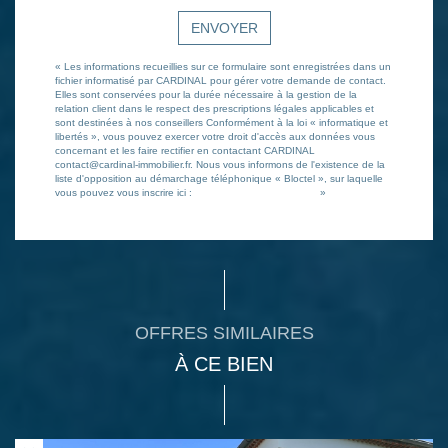
ENVOYER
« Les informations recueillies sur ce formulaire sont enregistrées dans un
fichier informatisé par CARDINAL pour gérer votre demande de contact.
Elles sont conservées pour la durée nécessaire à la gestion de la
relation client dans le respect des prescriptions légales applicables et
sont destinées à nos conseillers Conformément à la loi « informatique et
libertés », vous pouvez exercer votre droit d'accès aux données vous
concernant et les faire rectifier en contactant CARDINAL
contact@cardinal-immobilier.fr. Nous vous informons de l'existence de la
liste d'opposition au démarchage téléphonique « Bloctel », sur laquelle
vous pouvez vous inscrire ici :
https://www.bloctel.gouv.fr/
»
OFFRES SIMILAIRES
À CE BIEN