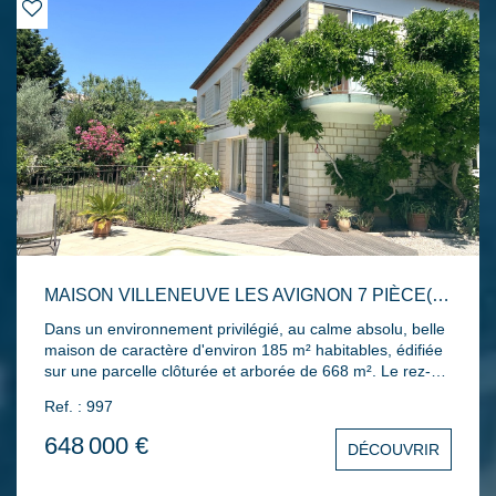
MAISON VILLENEUVE LES AVIGNON 7 PIÈCE(S) 185 M2
Dans un environnement privilégié, au calme absolu, belle
maison de caractère d'environ 185 m² habitables, édifiée
sur une parcelle clôturée et arborée de 668 m². Le rez-
de-chaussée se compose d'un vaste hall d'entrée, d'un
Ref. : 997
séjour avec cuisine équipée ouverte, d'une véranda,
d'une buanderie, d'une salle d'eau, d'un WC indépendant
648 000 €
DÉCOUVRIR
ainsi que de deux grandes chambres. À l'étage, vous
trouverez un espace de vie lumineux comprenant un