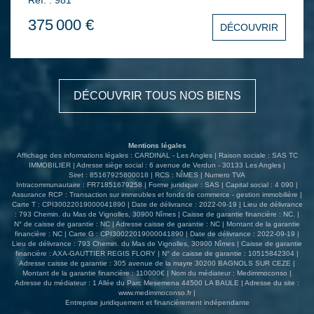
Ref. : 981
parentale en rdc. A l'étage 3 chambres, une salle de
bains, WC, climatisation sur dégagement. L'ensemble sur
375 000 €
DÉCOUVRIR
un terrain de 1047 m² arboré et fleuri.
DÉCOUVRIR TOUS NOS BIENS
Mentions légales
Affichage des informations légales : CARDINAL - Les Angles | Raison sociale : SAS TC
IMMOBILIER | Adresse siège social : 6 avenue de Verdun - 30133 Les Angles |
Siret : 85167925800018 | RCS : NÎMES | Numero TVA
Intracommunautaire : FR71851679258 | Forme juridique : SAS | Capital social : 4 090 |
Assurance RCP : Transaction sur immeubles et fonds de commerce - gestion immobilière |
Carte T : CPI30022019000041890 | Date de délivrance : 2022-09-19 | Lieu de délivrance
: 793 Chemin. du Mas de Vignolles, 30900 Nîmes | Caisse de garantie financière : NC. |
N° de caisse de garantie : NC | Adresse caisse de garantie : NC | Montant de la garantie
financière : NC | Carte G : CPI30022019000041890 | Date de délivrance : 2022-09-19 |
Lieu de délivrance : 793 Chemin. du Mas de Vignolles, 30900 Nîmes | Caisse de garantie
financière : AXA-GAUTTIER REGIS FLORY | N° de caisse de garantie : 10515842304 |
Adresse caisse de garantie : 305 avenue de la mayre 30200 BAGNOLS SUR CEZE |
Montant de la garantie financière : 110000€ | Nom du médiateur : Medimmoconso |
Adresse du médiateur : 1 Allée du Parc Mesemena 44500 LA BAULE | Adresse du site :
www.medimmoconso.fr
|
Entreprise juridiquement et financièrement indépendante