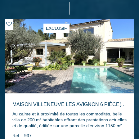
EXCLUSIF
MAISON VILLENEUVE LES AVIGNON 6 PIÈCE(S) 200 M2
Au calme et à proximité de toutes les commodités, belle
villa de 200 m² habitables offrant des prestations actuelles
et de qualité, édifiée sur une parcelle d'environ 1150 m²
formant un charmant jardin paysager avec piscine,
Ref. : 937
terrasses carrelées et pergola bioclimatique, double