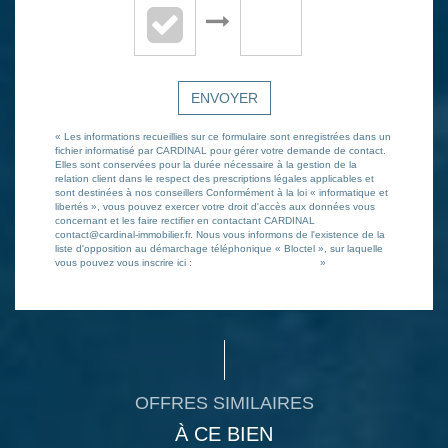
ENVOYER
« Les informations recueillies sur ce formulaire sont enregistrées dans un
fichier informatisé par CARDINAL pour gérer votre demande de contact.
Elles sont conservées pour la durée nécessaire à la gestion de la
relation client dans le respect des prescriptions légales applicables et
sont destinées à nos conseillers Conformément à la loi « informatique et
libertés », vous pouvez exercer votre droit d'accès aux données vous
concernant et les faire rectifier en contactant CARDINAL
contact@cardinal-immobilier.fr. Nous vous informons de l'existence de la
liste d'opposition au démarchage téléphonique « Bloctel », sur laquelle
vous pouvez vous inscrire ici :
https://www.bloctel.gouv.fr/
»
OFFRES SIMILAIRES
À CE BIEN