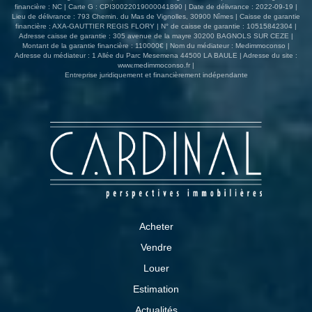
financière : NC | Carte G : CPI30022019000041890 | Date de délivrance : 2022-09-19 |
Lieu de délivrance : 793 Chemin. du Mas de Vignolles, 30900 Nîmes | Caisse de garantie
financière : AXA-GAUTTIER REGIS FLORY | N° de caisse de garantie : 10515842304 |
Adresse caisse de garantie : 305 avenue de la mayre 30200 BAGNOLS SUR CEZE |
Montant de la garantie financière : 110000€ | Nom du médiateur : Medimmoconso |
Adresse du médiateur : 1 Allée du Parc Mesemena 44500 LA BAULE | Adresse du site :
www.medimmoconso.fr
|
Entreprise juridiquement et financièrement indépendante
Acheter
Vendre
Louer
Estimation
Actualités