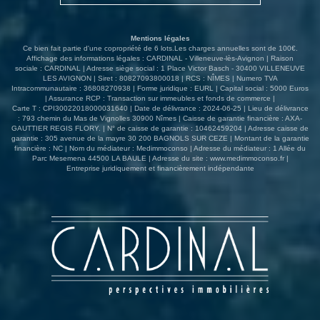
aménagée en une chambre climatisée et une cave en
sous-sol. L'ensemble est ouvert sur un agréable patio de
76 m²...
Mentions légales
Ce bien fait partie d'une copropriété de 6 lots.Les charges annuelles sont de 100€.
Affichage des informations légales : CARDINAL - Villeneuve-lès-Avignon | Raison
sociale : CARDINAL | Adresse siège social : 1 Place Victor Basch - 30400 VILLENEUVE
LES AVIGNON | Siret : 80827093800018 | RCS : NÎMES | Numero TVA
Intracommunautaire : 36808270938 | Forme juridique : EURL | Capital social : 5000 Euros
| Assurance RCP : Transaction sur immeubles et fonds de commerce |
Carte T : CPI30022018000031640 | Date de délivrance : 2024-06-25 | Lieu de délivrance
: 793 chemin du Mas de Vignolles 30900 Nîmes | Caisse de garantie financière : AXA-
GAUTTIER REGIS FLORY. | N° de caisse de garantie : 10462459204 | Adresse caisse de
garantie : 305 avenue de la mayre 30 200 BAGNOLS SUR CEZE | Montant de la garantie
financière : NC | Nom du médiateur : Medimmoconso | Adresse du médiateur : 1 Allée du
Parc Mesemena 44500 LA BAULE | Adresse du site :
www.medimmoconso.fr
|
Entreprise juridiquement et financièrement indépendante