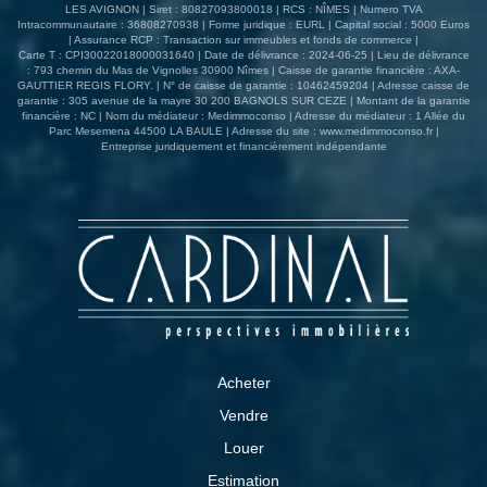
LES AVIGNON | Siret : 80827093800018 | RCS : NÎMES | Numero TVA
Intracommunautaire : 36808270938 | Forme juridique : EURL | Capital social : 5000 Euros
| Assurance RCP : Transaction sur immeubles et fonds de commerce |
Carte T : CPI30022018000031640 | Date de délivrance : 2024-06-25 | Lieu de délivrance
: 793 chemin du Mas de Vignolles 30900 Nîmes | Caisse de garantie financière : AXA-
GAUTTIER REGIS FLORY. | N° de caisse de garantie : 10462459204 | Adresse caisse de
garantie : 305 avenue de la mayre 30 200 BAGNOLS SUR CEZE | Montant de la garantie
financière : NC | Nom du médiateur : Medimmoconso | Adresse du médiateur : 1 Allée du
Parc Mesemena 44500 LA BAULE | Adresse du site :
www.medimmoconso.fr
|
Entreprise juridiquement et financièrement indépendante
Acheter
Vendre
Louer
Estimation