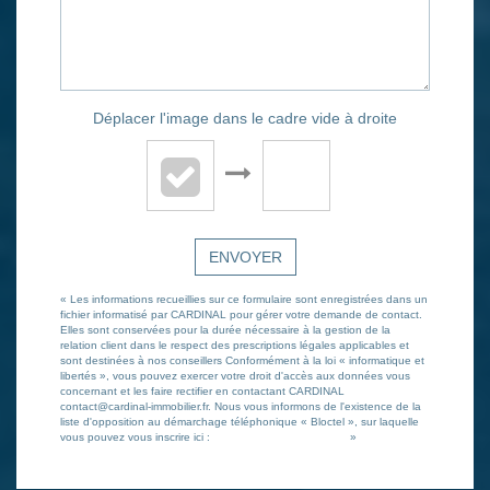
Déplacer l'image dans le cadre vide à droite
ENVOYER
« Les informations recueillies sur ce formulaire sont enregistrées dans un
fichier informatisé par CARDINAL pour gérer votre demande de contact.
Elles sont conservées pour la durée nécessaire à la gestion de la
relation client dans le respect des prescriptions légales applicables et
sont destinées à nos conseillers Conformément à la loi « informatique et
libertés », vous pouvez exercer votre droit d'accès aux données vous
concernant et les faire rectifier en contactant CARDINAL
contact@cardinal-immobilier.fr. Nous vous informons de l'existence de la
liste d'opposition au démarchage téléphonique « Bloctel », sur laquelle
vous pouvez vous inscrire ici :
https://www.bloctel.gouv.fr/
»