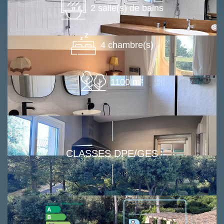
2 salle(s) de bains
4 chambre(s)
1100 m²
CLASSES DPE/GES