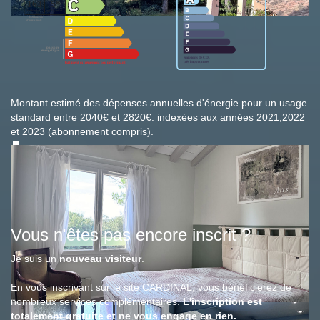
Montant estimé des dépenses annuelles d'énergie pour un usage
standard entre 2040€ et 2820€. indexées aux années 2021,2022
et 2023 (abonnement compris).
Ce bien est soumis à un diagnostic ERP (État des Risques et
Pollutions). Pour en savoir plus, rendez-vous sur
https://www.georisques.gouv.fr/
Vous n'êtes pas encore inscrit ?
Je suis un
nouveau visiteur
.
En vous inscrivant sur le site CARDINAL, vous bénéficierez de
nombreux services complémentaires.
L'inscription est
totalement gratuite et ne vous engage en rien.