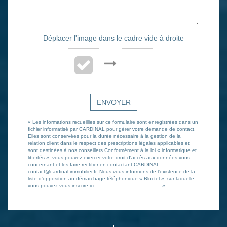
Déplacer l'image dans le cadre vide à droite
ENVOYER
« Les informations recueillies sur ce formulaire sont enregistrées dans un
fichier informatisé par CARDINAL pour gérer votre demande de contact.
Elles sont conservées pour la durée nécessaire à la gestion de la
relation client dans le respect des prescriptions légales applicables et
sont destinées à nos conseillers Conformément à la loi « informatique et
libertés », vous pouvez exercer votre droit d'accès aux données vous
concernant et les faire rectifier en contactant CARDINAL
contact@cardinal-immobilier.fr. Nous vous informons de l'existence de la
liste d'opposition au démarchage téléphonique « Bloctel », sur laquelle
vous pouvez vous inscrire ici :
https://www.bloctel.gouv.fr/
»