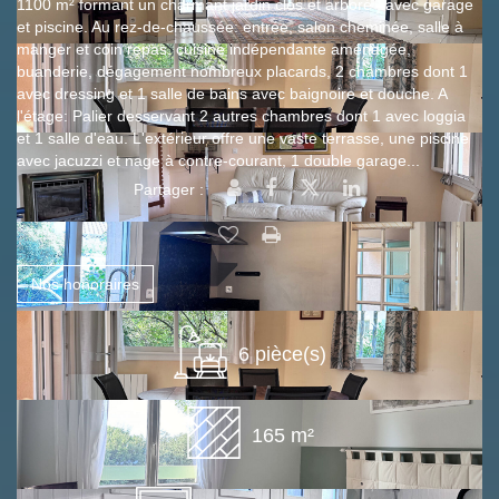
1100 m² formant un charmant jardin clos et arboré , avec garage
et piscine. Au rez-de-chaussée: entrée, salon cheminée, salle à
manger et coin repas, cuisine indépendante aménagée,
buanderie, dégagement nombreux placards, 2 chambres dont 1
avec dressing et 1 salle de bains avec baignoire et douche. A
l'étage: Palier desservant 2 autres chambres dont 1 avec loggia
et 1 salle d'eau. L'extérieur offre une vaste terrasse, une piscine
avec jacuzzi et nage à contre-courant, 1 double garage...
Partager :
Nos honoraires
6 pièce(s)
165 m²