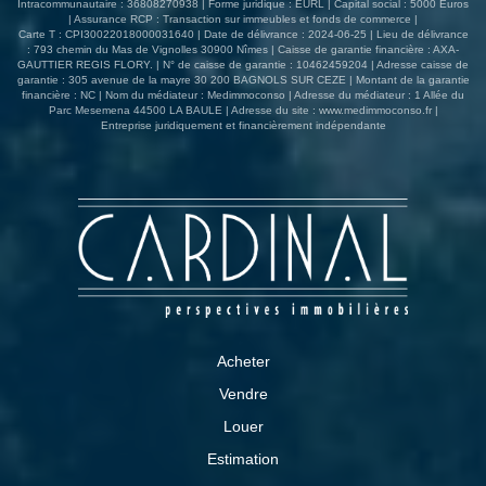
Intracommunautaire : 36808270938 | Forme juridique : EURL | Capital social : 5000 Euros
| Assurance RCP : Transaction sur immeubles et fonds de commerce |
Carte T : CPI30022018000031640 | Date de délivrance : 2024-06-25 | Lieu de délivrance
: 793 chemin du Mas de Vignolles 30900 Nîmes | Caisse de garantie financière : AXA-
GAUTTIER REGIS FLORY. | N° de caisse de garantie : 10462459204 | Adresse caisse de
garantie : 305 avenue de la mayre 30 200 BAGNOLS SUR CEZE | Montant de la garantie
financière : NC | Nom du médiateur : Medimmoconso | Adresse du médiateur : 1 Allée du
Parc Mesemena 44500 LA BAULE | Adresse du site :
www.medimmoconso.fr
|
Entreprise juridiquement et financièrement indépendante
Acheter
Vendre
Louer
Estimation