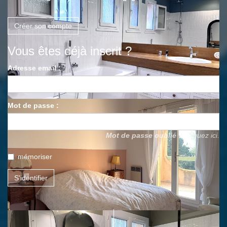
Créer son compte
Vous êtes déjà inscrit ?
Adresse email :
Mot de passe :
Mot de passe oublié ?
Cliquez ici.
mémoriser
S'identifier