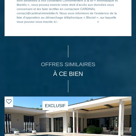
sont destinées à nos conseillers Conformément à la loi « informatique et
libertés », vous pouvez exercer votre droit d'accès aux données vous
concernant et les faire rectifier en contactant CARDINAL
contact@cardinal-immobilier.fr. Nous vous informons de l'existence de la
liste d'opposition au démarchage téléphonique « Bloctel », sur laquelle
vous pouvez vous inscrire ici :
https://www.bloctel.gouv.fr/
»
OFFRES SIMILAIRES
À CE BIEN
EXCLUSIF