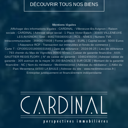
DÉCOUVRIR TOUS NOS BIENS
Mentions légales
Affichage des informations légales : CARDINAL - Villeneuve-lès-Avignon | Raison
sociale : CARDINAL | Adresse siège social : 1 Place Victor Basch - 30400 VILLENEUVE
LES AVIGNON | Siret : 80827093800018 | RCS : NÎMES | Numero TVA
Intracommunautaire : 36808270938 | Forme juridique : EURL | Capital social : 5000 Euros
| Assurance RCP : Transaction sur immeubles et fonds de commerce |
Carte T : CPI30022018000031640 | Date de délivrance : 2024-06-25 | Lieu de délivrance
: 793 chemin du Mas de Vignolles 30900 Nîmes | Caisse de garantie financière : AXA-
GAUTTIER REGIS FLORY. | N° de caisse de garantie : 10462459204 | Adresse caisse de
garantie : 305 avenue de la mayre 30 200 BAGNOLS SUR CEZE | Montant de la garantie
financière : NC | Nom du médiateur : Medimmoconso | Adresse du médiateur : 1 Allée du
Parc Mesemena 44500 LA BAULE | Adresse du site :
www.medimmoconso.fr
|
Entreprise juridiquement et financièrement indépendante