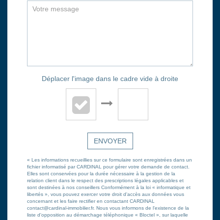
Déplacer l'image dans le cadre vide à droite
ENVOYER
« Les informations recueillies sur ce formulaire sont enregistrées dans un
fichier informatisé par CARDINAL pour gérer votre demande de contact.
Elles sont conservées pour la durée nécessaire à la gestion de la
relation client dans le respect des prescriptions légales applicables et
sont destinées à nos conseillers Conformément à la loi « informatique et
libertés », vous pouvez exercer votre droit d'accès aux données vous
concernant et les faire rectifier en contactant CARDINAL
contact@cardinal-immobilier.fr. Nous vous informons de l'existence de la
liste d'opposition au démarchage téléphonique « Bloctel », sur laquelle