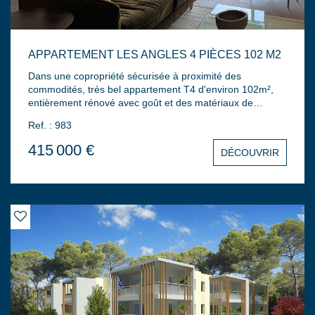
APPARTEMENT LES ANGLES 4 PIÈCES 102 M2
Dans une copropriété sécurisée à proximité des
commodités, très bel appartement T4 d'environ 102m²,
entièrement rénové avec goût et des matériaux de
qualité. Il se compose d'une entrée , d'une agréable pièce
Ref. : 983
de vie d'environ 50m² avec espace salon, salle à manger
et cuisine ouverte entièrement équipée et aménagée
415 000 €
DÉCOUVRIR
ouvrant sur une terrasse de 20m² au Sud avec vue
dégagée. Trois chambres et une salle d'eau avec douche
à l'italienne. Climatisation réversible, double vitrage alu,
volets roulants électriques, store banne, 2 places de
parking privatives dont une couverte et une cave.