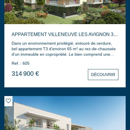
APPARTEMENT VILLENEUVE LES AVIGNON 3 PIÈCE(S) 65 M2
Dans un environnement privilégié, entouré de verdure,
bel appartement T3 d'environ 65 m² au rez-de-chaussée
d'un immeuble en copropriété. Le bien comprend une
entrée un séjour / cuisine ouverte donnant sur une
Ref. : 605
terrasse et jardin privatif, 2 chambres, salle de bains avec
WC séparés. 2 places de parking privatives en sous-sol.
314 900 €
DÉCOUVRIR
Résidence comprenant plusieurs lots, du T2 au T4
répartis dans 4 bâtiments intimistes en R+1. Nous
contacter pour plus de renseignements... (Photos non
contractuelles, cuisines non incluses)