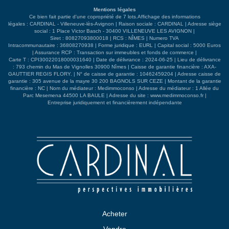
commerciale et des écoles. Vous pourrez rejoindre le
Mentions légales
centre historique d'Avignon ainsi que la gare TGV en 15
Ce bien fait partie d'une copropriété de 7 lots.Affichage des informations
min**.
légales : CARDINAL - Villeneuve-lès-Avignon | Raison sociale : CARDINAL | Adresse siège
social : 1 Place Victor Basch - 30400 VILLENEUVE LES AVIGNON |
Siret : 80827093800018 | RCS : NÎMES | Numero TVA
Intracommunautaire : 36808270938 | Forme juridique : EURL | Capital social : 5000 Euros
| Assurance RCP : Transaction sur immeubles et fonds de commerce |
Carte T : CPI30022018000031640 | Date de délivrance : 2024-06-25 | Lieu de délivrance
: 793 chemin du Mas de Vignolles 30900 Nîmes | Caisse de garantie financière : AXA-
GAUTTIER REGIS FLORY. | N° de caisse de garantie : 10462459204 | Adresse caisse de
garantie : 305 avenue de la mayre 30 200 BAGNOLS SUR CEZE | Montant de la garantie
financière : NC | Nom du médiateur : Medimmoconso | Adresse du médiateur : 1 Allée du
Parc Mesemena 44500 LA BAULE | Adresse du site :
www.medimmoconso.fr
|
Entreprise juridiquement et financièrement indépendante
Acheter