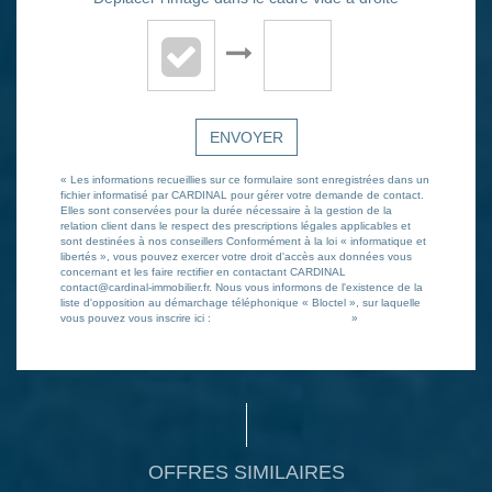
ENVOYER
« Les informations recueillies sur ce formulaire sont enregistrées dans un
fichier informatisé par CARDINAL pour gérer votre demande de contact.
Elles sont conservées pour la durée nécessaire à la gestion de la
relation client dans le respect des prescriptions légales applicables et
sont destinées à nos conseillers Conformément à la loi « informatique et
libertés », vous pouvez exercer votre droit d'accès aux données vous
concernant et les faire rectifier en contactant CARDINAL
contact@cardinal-immobilier.fr. Nous vous informons de l'existence de la
liste d'opposition au démarchage téléphonique « Bloctel », sur laquelle
vous pouvez vous inscrire ici :
https://www.bloctel.gouv.fr/
»
OFFRES SIMILAIRES