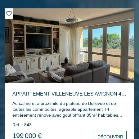
APPARTEMENT VILLENEUVE LES AVIGNON 4 PIÈCE(S) 85 M2
Au calme et à proximité du plateau de Bellevue et de
toutes les commodités, agréable appartement T4
entièrement rénové avec goût offrant 85m² habitables.
Situé au 3éme et dernier étage d'un immeuble en
Ref. : 843
copropriété, il comprend un hall d'entrée, un séjour
lumineux ouvrant sur une terrasse de 8m², une cuisine
199 000 €
DÉCOUVRIR
semi-ouverte intégrée et équipée, trois chambres, une