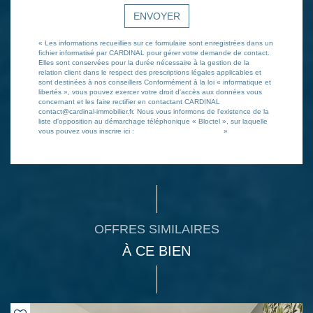
ENVOYER
« Les informations recueillies sur ce formulaire sont enregistrées dans un
fichier informatisé par CARDINAL pour gérer votre demande de contact.
Elles sont conservées pour la durée nécessaire à la gestion de la
relation client dans le respect des prescriptions légales applicables et
sont destinées à nos conseillers Conformément à la loi « informatique et
libertés », vous pouvez exercer votre droit d'accès aux données vous
concernant et les faire rectifier en contactant CARDINAL
contact@cardinal-immobilier.fr. Nous vous informons de l'existence de la
liste d'opposition au démarchage téléphonique « Bloctel », sur laquelle
vous pouvez vous inscrire ici :
https://www.bloctel.gouv.fr/
»
OFFRES SIMILAIRES
À CE BIEN