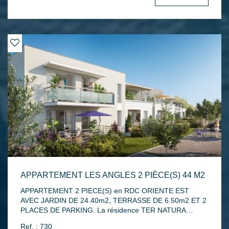
salle de bains, une buanderie, un WC indépendant.
Rénovation complète en 2017 avec porte blindée, double
vitrage PVC, volets roulants électriques dans le salon,
radiateurs, climatisation réversible. Une cave et un
garage fermé complètent l'ensemble...Chauffage compris
dans les charges de copropriété.
APPARTEMENT LES ANGLES 2 PIÈCE(S) 44 M2
APPARTEMENT 2 PIECE(S) en RDC ORIENTE EST
AVEC JARDIN DE 24.40m2, TERRASSE DE 6.50m2 ET 2
PLACES DE PARKING. La résidence TER NATURA
s'intègre parfaitement dans un quartier résidentiel,
Ref. : 730