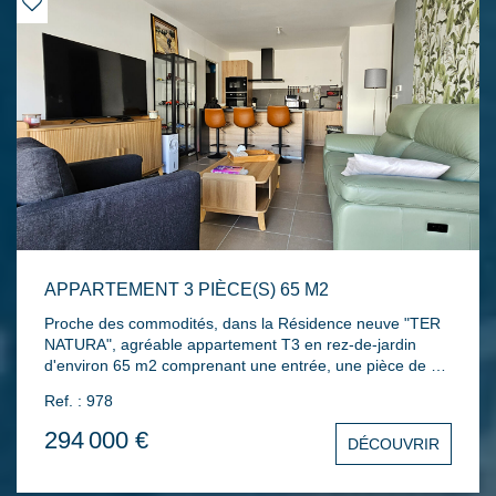
APPARTEMENT 3 PIÈCE(S) 65 M2
Proche des commodités, dans la Résidence neuve "TER
NATURA", agréable appartement T3 en rez-de-jardin
d'environ 65 m2 comprenant une entrée, une pièce de vie
avec une cuisine aménagée et équipée ouverte donnant
Ref. : 978
sur la terrasse et le jardin, deux chambres, une salle de
bains, un toilette séparé, une place de parking à
294 000 €
DÉCOUVRIR
l'extérieur et une place de parking en sous-sol. A visiter
sans tarder !