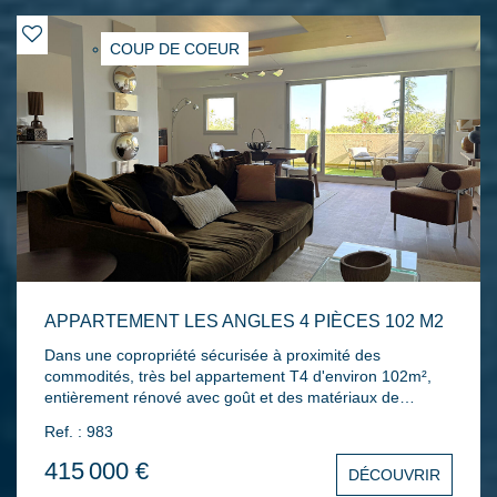
COUP DE COEUR
APPARTEMENT LES ANGLES 4 PIÈCES 102 M2
Dans une copropriété sécurisée à proximité des
commodités, très bel appartement T4 d'environ 102m²,
entièrement rénové avec goût et des matériaux de
qualité. Il se compose d'une entrée , d'une agréable pièce
Ref. : 983
de vie d'environ 50m² avec espace salon, salle à manger
et cuisine ouverte entièrement équipée et aménagée
415 000 €
DÉCOUVRIR
ouvrant sur une terrasse de 20m² au Sud avec vue