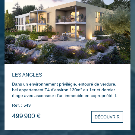
dans les charges de copropriété.
LES ANGLES
Dans un environnement privilégié, entouré de verdure,
bel appartement T4 d'environ 130m² au 1er et dernier
étage avec ascenseur d'un immeuble en copropriété. Le
bien comprend une entrée un séjour / cuisine ouverte
Ref. : 549
donnant sur une terrasse, 2 chambres, (possibilité d'en
faire 3), salle d'eau, salle de bains avec WC séparés. 2
499 900 €
DÉCOUVRIR
places de parking privatives en sous-sol. Bâtiments
intimistes en R+1. Disponible de suite.