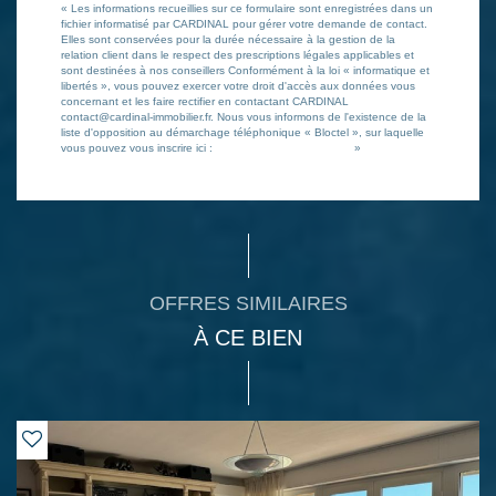
« Les informations recueillies sur ce formulaire sont enregistrées dans un
fichier informatisé par CARDINAL pour gérer votre demande de contact.
Elles sont conservées pour la durée nécessaire à la gestion de la
relation client dans le respect des prescriptions légales applicables et
sont destinées à nos conseillers Conformément à la loi « informatique et
libertés », vous pouvez exercer votre droit d'accès aux données vous
concernant et les faire rectifier en contactant CARDINAL
contact@cardinal-immobilier.fr. Nous vous informons de l'existence de la
liste d'opposition au démarchage téléphonique « Bloctel », sur laquelle
vous pouvez vous inscrire ici :
https://www.bloctel.gouv.fr/
»
OFFRES SIMILAIRES
À CE BIEN