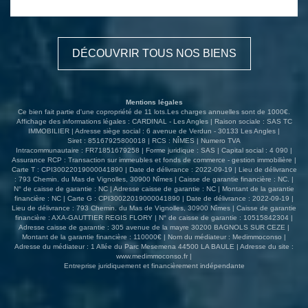
dégagée. Trois chambres et une salle d'eau avec douche
à l'italienne. Climatisation réversible, double vitrage alu,
volets roulants électriques, store banne, 2 places de
parking privatives dont une couverte et une cave.
DÉCOUVRIR TOUS NOS BIENS
Mentions légales
Ce bien fait partie d'une copropriété de 11 lots.Les charges annuelles sont de 1000€.
Affichage des informations légales : CARDINAL - Les Angles | Raison sociale : SAS TC
IMMOBILIER | Adresse siège social : 6 avenue de Verdun - 30133 Les Angles |
Siret : 85167925800018 | RCS : NÎMES | Numero TVA
Intracommunautaire : FR71851679258 | Forme juridique : SAS | Capital social : 4 090 |
Assurance RCP : Transaction sur immeubles et fonds de commerce - gestion immobilière |
Carte T : CPI30022019000041890 | Date de délivrance : 2022-09-19 | Lieu de délivrance
: 793 Chemin. du Mas de Vignolles, 30900 Nîmes | Caisse de garantie financière : NC. |
N° de caisse de garantie : NC | Adresse caisse de garantie : NC | Montant de la garantie
financière : NC | Carte G : CPI30022019000041890 | Date de délivrance : 2022-09-19 |
Lieu de délivrance : 793 Chemin. du Mas de Vignolles, 30900 Nîmes | Caisse de garantie
financière : AXA-GAUTTIER REGIS FLORY | N° de caisse de garantie : 10515842304 |
Adresse caisse de garantie : 305 avenue de la mayre 30200 BAGNOLS SUR CEZE |
Montant de la garantie financière : 110000€ | Nom du médiateur : Medimmoconso |
Adresse du médiateur : 1 Allée du Parc Mesemena 44500 LA BAULE | Adresse du site :
www.medimmoconso.fr
|
Entreprise juridiquement et financièrement indépendante