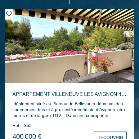
APPARTEMENT VILLENEUVE LES AVIGNON 4 PIÈCE(S) 120 M2
Idéalement situé au Plateau de Bellevue à deux pas des
commerces, bus et à proximité immédiate d'Avignon intra-
muros et de la gare TGV... Dans une copropriété
sécurisée très appréciée, bel appartement T4 offrant 120
Ref. : 953
m² habitables avec une terrasse couverte d'environ 18 m²
bénéficiant d' une superbe vue dégagée. Entrée avec
400 000 €
DÉCOUVRIR
porte blindée, agréable salon/salle à manger ouvrant au