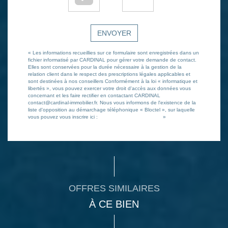
ENVOYER
« Les informations recueillies sur ce formulaire sont enregistrées dans un
fichier informatisé par CARDINAL pour gérer votre demande de contact.
Elles sont conservées pour la durée nécessaire à la gestion de la
relation client dans le respect des prescriptions légales applicables et
sont destinées à nos conseillers Conformément à la loi « informatique et
libertés », vous pouvez exercer votre droit d'accès aux données vous
concernant et les faire rectifier en contactant CARDINAL
contact@cardinal-immobilier.fr. Nous vous informons de l'existence de la
liste d'opposition au démarchage téléphonique « Bloctel », sur laquelle
vous pouvez vous inscrire ici :
https://www.bloctel.gouv.fr/
»
OFFRES SIMILAIRES
À CE BIEN