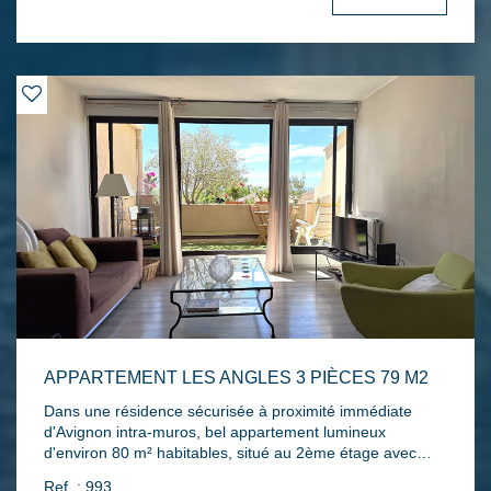
Sud, cuisine indépendante intégrée et équipée, trois
chambres avec accès véranda couverte, salle d'eau avec
douche à l'italienne et salle de bains avec baignoire
balnéo...Climatisation réversible, double vitrage alu,
moustiquaires, volets roulants électriques, store banne,
visiophone, alarme, adoucisseur d'eau, nombreux
placards/rangements... Parking privatif, garage fermé et
cave complètent l'ensemble.
APPARTEMENT LES ANGLES 3 PIÈCES 79 M2
Dans une résidence sécurisée à proximité immédiate
d'Avignon intra-muros, bel appartement lumineux
d'environ 80 m² habitables, situé au 2ème étage avec
ascenseur et offrant une vue dégagée. Il se compose
Ref. : 993