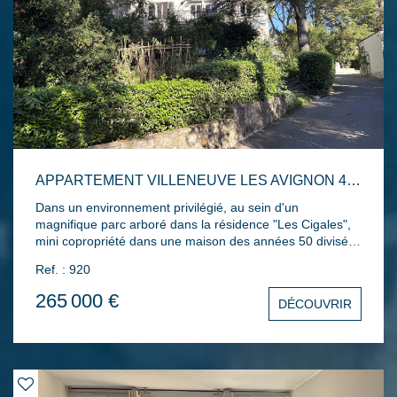
APPARTEMENT VILLENEUVE LES AVIGNON 4 PIÈCES 67 M2 AVEC TERRASSE ET JARDIN
Dans un environnement privilégié, au sein d'un
magnifique parc arboré dans la résidence "Les Cigales",
mini copropriété dans une maison des années 50 divisée
en deux appartements indépendants. Situé au 1er étage,
Ref. : 920
l'appartement entièrement rénové en 2021 comprend une
entrée, une cuisine équipée et aménagée ouvrant sur le
265 000 €
DÉCOUVRIR
séjour avec sa terrasse, deux chambres et un bureau,
une salle d'eau et un WC. Le plus, un jardin non attenant
d'environ 100m² et facilité de stationnement.