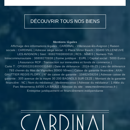
vélo dans les parties communes et d'une place de parking
privative.
DÉCOUVRIR TOUS NOS BIENS
Mentions légales
Affichage des informations légales : CARDINAL - Villeneuve-lès-Avignon | Raison
sociale : CARDINAL | Adresse siège social : 1 Place Victor Basch - 30400 VILLENEUVE
LES AVIGNON | Siret : 80827093800018 | RCS : NÎMES | Numero TVA
Intracommunautaire : 36808270938 | Forme juridique : EURL | Capital social : 5000 Euros
| Assurance RCP : Transaction sur immeubles et fonds de commerce |
Carte T : CPI30022018000031640 | Date de délivrance : 2024-06-25 | Lieu de délivrance
: 793 chemin du Mas de Vignolles 30900 Nîmes | Caisse de garantie financière : AXA-
GAUTTIER REGIS FLORY. | N° de caisse de garantie : 10462459204 | Adresse caisse de
garantie : 305 avenue de la mayre 30 200 BAGNOLS SUR CEZE | Montant de la garantie
financière : NC | Nom du médiateur : Medimmoconso | Adresse du médiateur : 1 Allée du
Parc Mesemena 44500 LA BAULE | Adresse du site :
www.medimmoconso.fr
|
Entreprise juridiquement et financièrement indépendante