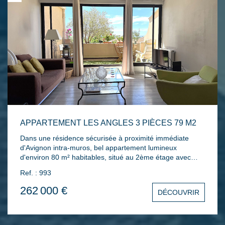
APPARTEMENT LES ANGLES 3 PIÈCES 79 M2
Dans une résidence sécurisée à proximité immédiate
d'Avignon intra-muros, bel appartement lumineux
d'environ 80 m² habitables, situé au 2ème étage avec
ascenseur et offrant une vue dégagée. Il se compose
Ref. : 993
d'une entrée spacieuse avec rangements, d'un
séjour/salle à manger ouvrant sur une terrasse exposée
262 000 €
DÉCOUVRIR
Sud équipée d'un store banne, d'une cuisine séparée et
aménagée. La partie nuit comprend deux chambres avec
placards intégrés, une salle d'eau et un WC indépendant.
Une cave ainsi qu'un garage fermé en sous-sol