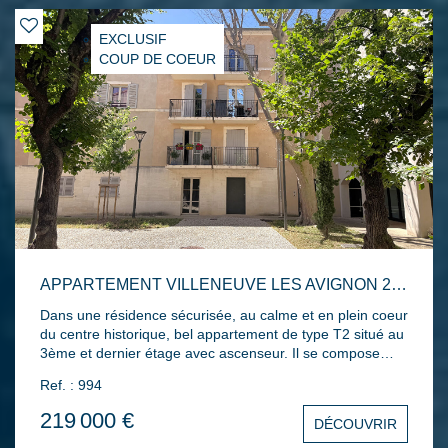
complètent l'ensemble.
EXCLUSIF
COUP DE COEUR
APPARTEMENT VILLENEUVE LES AVIGNON 2 PIÈCES 60 M2
Dans une résidence sécurisée, au calme et en plein coeur
du centre historique, bel appartement de type T2 situé au
3ème et dernier étage avec ascenseur. Il se compose
d'une entrée avec placard, d'un séjour avec cuisine
Ref. : 994
ouverte aménagée donnant accès à un balcon, d'une
chambre avec placard/dressing, ainsi que d'une salle
219 000 €
DÉCOUVRIR
d'eau avec WC. Le bien dispose également d'un garage à