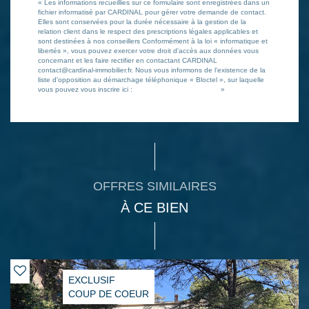
« Les informations recueillies sur ce formulaire sont enregistrées dans un
fichier informatisé par CARDINAL pour gérer votre demande de contact.
Elles sont conservées pour la durée nécessaire à la gestion de la
relation client dans le respect des prescriptions légales applicables et
sont destinées à nos conseillers Conformément à la loi « informatique et
libertés », vous pouvez exercer votre droit d'accès aux données vous
concernant et les faire rectifier en contactant CARDINAL
contact@cardinal-immobilier.fr. Nous vous informons de l'existence de la
liste d'opposition au démarchage téléphonique « Bloctel », sur laquelle
vous pouvez vous inscrire ici :
https://www.bloctel.gouv.fr/
»
OFFRES SIMILAIRES
À CE BIEN
EXCLUSIF
COUP DE COEUR