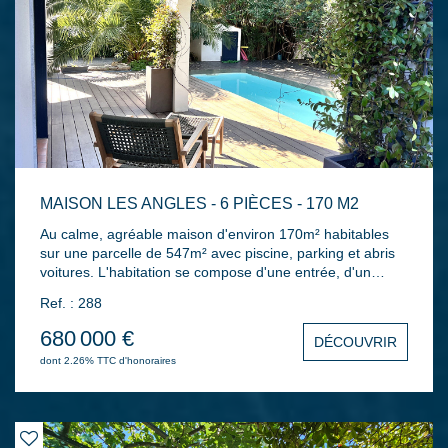
MAISON LES ANGLES - 6 PIÈCES - 170 M2
Au calme, agréable maison d'environ 170m² habitables
sur une parcelle de 547m² avec piscine, parking et abris
voitures. L'habitation se compose d'une entrée, d'un
double séjour lumineux avec une partie salon et une
Ref. : 288
partie salle à manger, l'ensemble donnant sur une vaste
terrasse couverte et sur le jardin paysager, d'une cuisine
680 000 €
DÉCOUVRIR
indépendante aménagée et équipée, d'une véranda très
dont 2.26% TTC d'honoraires
cosy de 36m² avec sa cuisine d'été et barbecue donnant
sur un autre partie du jardin plus ombragée. Côté nuit:
Quatre chambres dont 2 au rez-de-chaussée avec une
suite parentale ouvrant sur le jardin, deux salles de bains
et une salle d'eau, trois wc... Prestations intérieures et