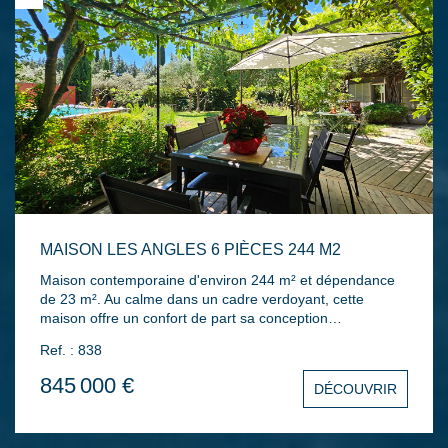
extérieures de grande qualité.
MAISON LES ANGLES 6 PIÈCES 244 M2
Maison contemporaine d'environ 244 m² et dépendance
de 23 m². Au calme dans un cadre verdoyant, cette
maison offre un confort de part sa conception
bioclimatique avec de grands espaces et de sa qualité de
Ref. : 838
construction. Elle offre en rdc une pièce de vie de 100 m²,
une suite parentale, une buanderie. A l'étage 3 chambres
845 000 €
DÉCOUVRIR
dont une suite avec terrasse, une salle de bain. Un studio
indépendant de 23 m² L'ensemble sur un terrain de 1078
m² clos arboré et fleuri avec bassin, abri de jardin et