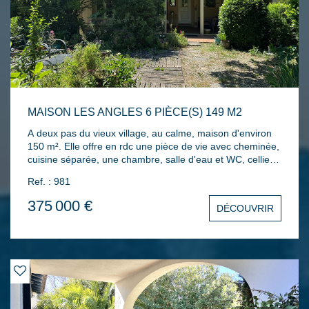
Les prestations techniques: Pompe à chaleur neuve,
chauffe-eau thermodynamique neuf, isolation récente de
la toiture, baies vitrées à galandage, menuiseries
aluminium à double vitrage.
MAISON LES ANGLES 6 PIÈCE(S) 149 M2
A deux pas du vieux village, au calme, maison d'environ
150 m². Elle offre en rdc une pièce de vie avec cheminée,
cuisine séparée, une chambre, salle d'eau et WC, cellier,
véranda. Un atelier offrant la possibilité d'une suite
Ref. : 981
parentale en rdc. A l'étage 3 chambres, une salle de
bains, WC, climatisation sur dégagement. L'ensemble sur
375 000 €
DÉCOUVRIR
un terrain de 1047 m² arboré et fleuri.