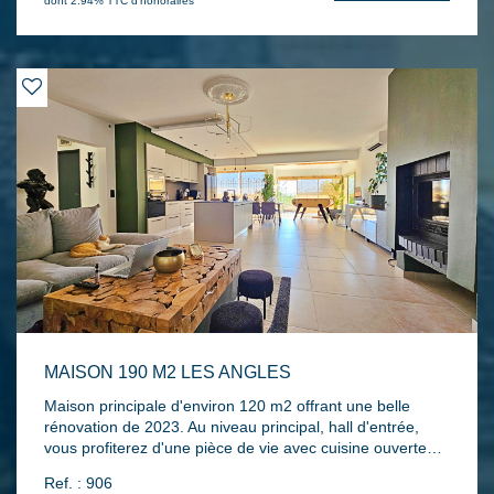
dont 2.94% TTC d'honoraires
climatisation réversible...L'ensemble sur une parcelle de
614 m² formant un jardin clos et arboré avec terrasse, un
puits, un chalet bois, un parking et un portail
électrique...Au calme!
MAISON 190 M2 LES ANGLES
Maison principale d'environ 120 m2 offrant une belle
rénovation de 2023. Au niveau principal, hall d'entrée,
vous profiterez d'une pièce de vie avec cuisine ouverte
donnant sur terrasse avec vue dégagée, une cheminée,
Ref. : 906
une chambre. A l'étage deux chambres dont une suite