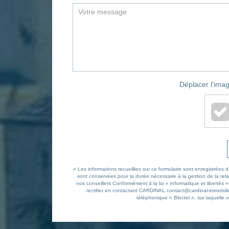
Déplacer l'imag
« Les informations recueillies sur ce formulaire sont enregistrée
sont conservées pour la durée nécessaire à la gestion de la relat
nos conseillers Conformément à la loi « informatique et libertés
rectifier en contactant CARDINAL contact@cardinal-immobilie
téléphonique « Bloctel », sur laquelle v