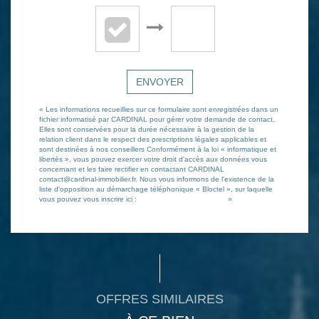
ENVOYER
« Les informations recueillies sur ce formulaire sont enregistrées dans un
fichier informatisé par CARDINAL pour gérer votre demande de contact.
Elles sont conservées pour la durée nécessaire à la gestion de la
relation client dans le respect des prescriptions légales applicables et
sont destinées à nos conseillers Conformément à la loi « informatique et
libertés », vous pouvez exercer votre droit d'accès aux données vous
concernant et les faire rectifier en contactant CARDINAL
contact@cardinal-immobilier.fr. Nous vous informons de l'existence de la
liste d'opposition au démarchage téléphonique « Bloctel », sur laquelle
vous pouvez vous inscrire ici :
https://www.bloctel.gouv.fr/
»
OFFRES SIMILAIRES