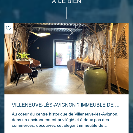
À CE BIEN
VILLENEUVE-LÈS-AVIGNON ? IMMEUBLE DE CARACTÈRE EN CENTRE HISTORIQUE
Au coeur du centre historique de Villeneuve-lès-Avignon,
dans un environnement privilégié et à deux pas des
commerces, découvrez cet élégant immeuble de
caractère d'environ 170 m² réparti sur 4 niveaux,