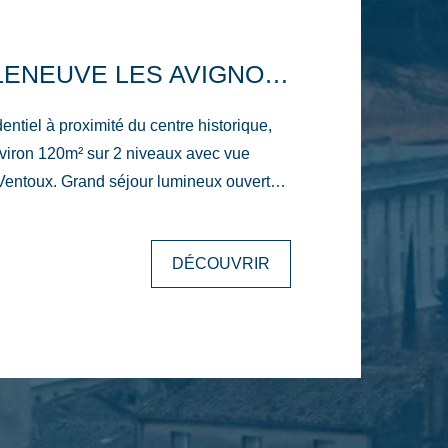
MAISON VILLENEUVE LES AVIGNON 5 PIÈCE(S) 122 M2
entiel à proximité du centre historique,
viron 120m² sur 2 niveaux avec vue
Ventoux. Grand séjour lumineux ouvert
sse carrelée, cuisine ouverte intégrée, 4
z-de-chaussée, 2 salle de bains.
DÉCOUVRIR
ous-sol d'environ 45 m², piscine, portail
ements récents: Climatisation, cuisine
avec douche à l'italienne, sols, poêle à