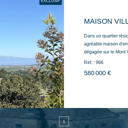
EXCLUSIF
Dans un quartier résid
agréable maison d'en
dégagée sur le Mont 
sur une agréable terra
Ref. : 966
chambres dont 2 au re
580 000 €
Atelier/buanderie au s
automatique...Aménag
intégrée, salle d'eau 
bois.
1