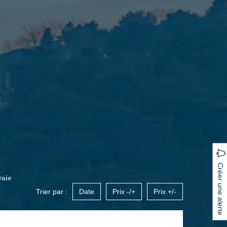
Créer une alerte
raie
Trier par :
Date
Prix -/+
Prix +/-