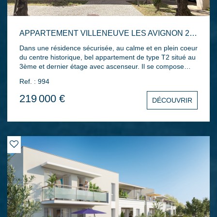
APPARTEMENT VILLENEUVE LES AVIGNON 2 PIÈCES 60 M2
Dans une résidence sécurisée, au calme et en plein coeur
du centre historique, bel appartement de type T2 situé au
3ème et dernier étage avec ascenseur. Il se compose
d'une entrée avec placard, d'un séjour avec cuisine
Ref. : 994
ouverte aménagée donnant accès à un balcon, d'une
chambre avec placard/dressing, ainsi que d'une salle
219 000 €
DÉCOUVRIR
d'eau avec WC. Le bien dispose également d'un garage à
vélo dans les parties communes et d'une place de parking
privative.