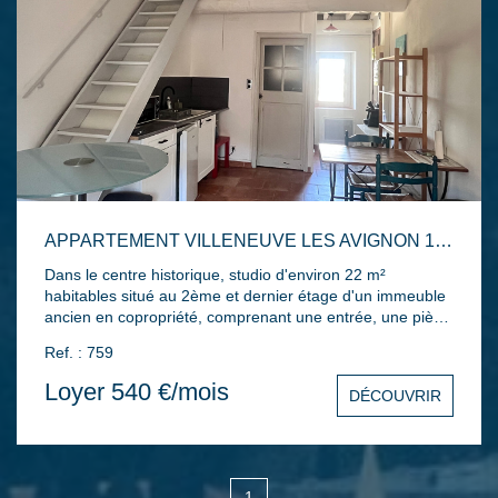
APPARTEMENT VILLENEUVE LES AVIGNON 1 PIÈCE(S) 22 M2
Dans le centre historique, studio d'environ 22 m²
habitables situé au 2ème et dernier étage d'un immeuble
ancien en copropriété, comprenant une entrée, une pièce
principale avec kitchenette aménagée, une salle d'eau et
Ref. : 759
un wc, une mezzanine pour le coin nuit. Double vitrage,
chauffage électrique... Disponible de suite.
Loyer 540 €/mois
DÉCOUVRIR
1