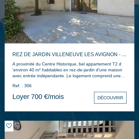
REZ DE JARDIN VILLENEUVE LES AVIGNON - 2 PIÈCE(S) - 40M2
A proximité du Centre Historique, bel appartement T2 d
'environ 40 m² habitables en rez-de-jardin d'une maison
avec entrée indépendante. Le logement comprend une
entrée, un séjour avec cuisine intégrée, ainsi qu'une
Ref. : 306
grande chambre avec salle d'eau attenante. Terrasse
dallée de 37m² sans aucun vis-à-vis et emplacement
Loyer 700 €/mois
DÉCOUVRIR
parking privatif. Eau comprise dans les charges.