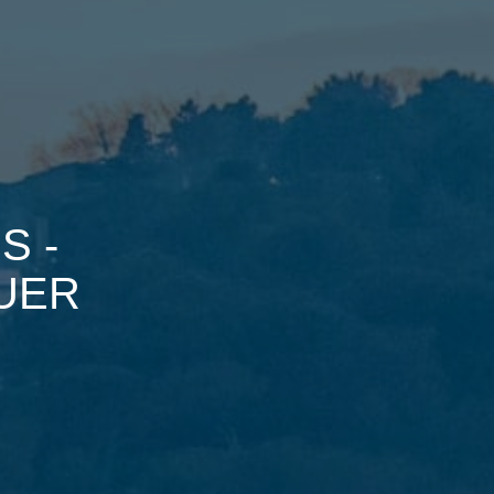
S -
UER