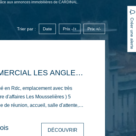
 grâce aux annonces immobilières de CARDINAL.
Créer une alerte
Trier par :
Date
Prix -/+
Prix +/-
LOCAL COMMERCIAL LES ANGLES 176 M2
ué en Rdc, emplacement avec très
tre d'affaires Les Mousselières ) 5
 de réunion, accueil, salle d'attente,
ibre au 1er Octobre.
ois
DÉCOUVRIR