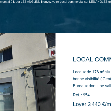
commercial à louer LES ANGLES. Trouvez votre Local commercial sur LES ANGLES
Locaux de 176 m² sit
bonne visibilité.( Cen
Bureaux dont une salle
archive, wc, remise. L
Ref. : 954
Loyer 3 440 €/m