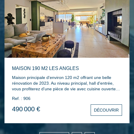
MAISON 190 M2 LES ANGLES
Maison principale d'environ 120 m2 offrant une belle
rénovation de 2023. Au niveau principal, hall d'entrée,
vous profiterez d'une pièce de vie avec cuisine ouverte
donnant sur terrasse avec vue dégagée, une cheminée,
Ref. : 906
une chambre. A l'étage deux chambres dont une suite
parentale, une salle d'eau. Elle offre également un
490 000 €
DÉCOUVRIR
appartement de type 2 de 50 m² et d'un studio de 20 m²
indépendants. Chauffage par climatisation réversible,
alarme. L'ensemble sur un terrain clos de 616 m² avec
piscine 7x3.