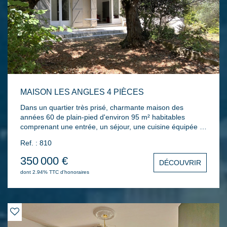
MAISON LES ANGLES 4 PIÈCES
Dans un quartier très prisé, charmante maison des
années 60 de plain-pied d'environ 95 m² habitables
comprenant une entrée, un séjour, une cuisine équipée et
son arrière cuisine, une partie nuit offrant trois chambres
Ref. : 810
dont une avec sa douche attenante, une salle d'eau
indépendante, un WC. Toiture neuve, visiophone, double
350 000 €
DÉCOUVRIR
vitrage PVC, chauffage central au gaz de ville,
dont 2.94% TTC d'honoraires
climatisation réversible...L'ensemble sur une parcelle de
614 m² formant un jardin clos et arboré avec terrasse, un
puits, un chalet bois, un parking et un portail
électrique...Au calme!