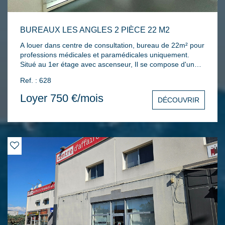
BUREAUX LES ANGLES 2 PIÈCE 22 M2
A louer dans centre de consultation, bureau de 22m² pour
professions médicales et paramédicales uniquement.
Situé au 1er étage avec ascenseur, Il se compose d'une
salle d'attente et d'une pièce principale. Libre à partir de
Ref. : 628
1er septembre.
Loyer 750 €/mois
DÉCOUVRIR