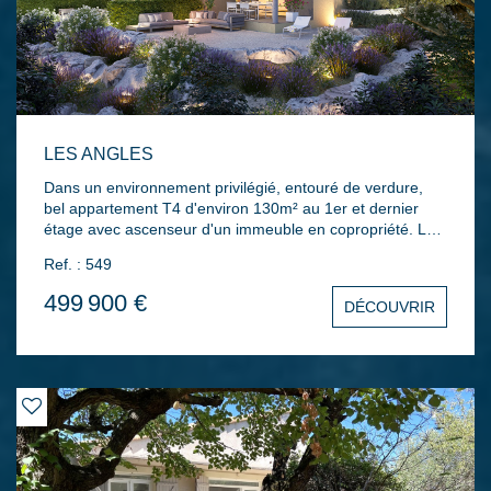
LES ANGLES
Dans un environnement privilégié, entouré de verdure,
bel appartement T4 d'environ 130m² au 1er et dernier
étage avec ascenseur d'un immeuble en copropriété. Le
bien comprend une entrée un séjour / cuisine ouverte
Ref. : 549
donnant sur une terrasse, 2 chambres, (possibilité d'en
faire 3), salle d'eau, salle de bains avec WC séparés. 2
499 900 €
DÉCOUVRIR
places de parking privatives en sous-sol. Bâtiments
intimistes en R+1. Disponible de suite.