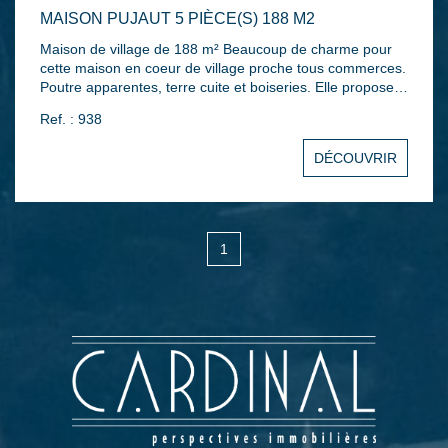
MAISON PUJAUT 5 PIÈCE(S) 188 M2
Maison de village de 188 m² Beaucoup de charme pour
cette maison en coeur de village proche tous commerces.
Poutre apparentes, terre cuite et boiseries. Elle propose
un hall d'entrée, une vaste pièce de vie de 55 m² avec
Ref. : 938
cheminée, une cuisine indépendante, un bureau. Trois
chambres, une salle de bains, buanderie, nombreux
280 000 €
DÉCOUVRIR
rangements sur dégagement.. Salle de jeux donnant sur
une terrasse avec vue sur les falaises et le village. Deux
caves. Possibilité d'acquérir en supplément une remise de
50 m² face à la maison.
1