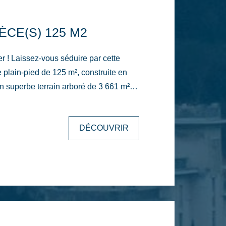
ÈCE(S) 125 M2
r cette
plain-pied de 125 m², construite en
n superbe terrain arboré de 3 661 m²
ble et verdoyant. Dès l'entrée,
énéreuse pièce de vie, sublimée par
DÉCOUVRIR
et une belle luminosité naturelle.
armonieusement sur une cuisine
pace repas, créant un lieu de vie
 trois
, dont une agréable suite parentale
ng et de sa salle d'eau privative. Un
mble, parfait pour le télétravail ou