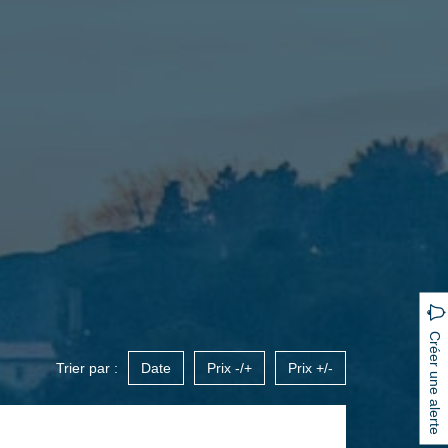
Créer une alerte
Trier par :
Date
Prix -/+
Prix +/-