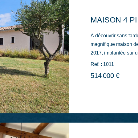
MAISON 4 PI
À découvrir sans tarder ! Laissez-vous séduire pa
magnifique maison de 
2017, implantée sur u
offrant un cadre de vie paisi
Ref. : 1011
vous apprécierez la g
514 000 €
un plafond cathédrale 
L'ensemble s'ouvre h
fonctionnelle avec es
chaleureux et convivial. L'espace nuit propose
chambres confortables
équipée de son dressi
bureau complète l'ense