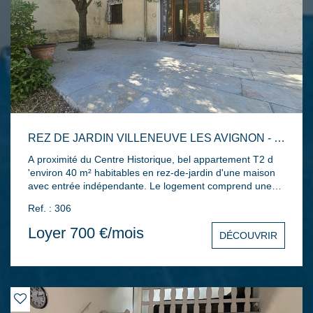
REZ DE JARDIN VILLENEUVE LES AVIGNON - 2 PIÈCE(S) - 40M2
A proximité du Centre Historique, bel appartement T2 d
'environ 40 m² habitables en rez-de-jardin d'une maison
avec entrée indépendante. Le logement comprend une
entrée, un séjour avec cuisine intégrée, ainsi qu'une
Ref. : 306
grande chambre avec salle d'eau attenante. Terrasse
dallée de 37m² sans aucun vis-à-vis et emplacement
Loyer 700 €/mois
DÉCOUVRIR
parking privatif. Eau comprise dans les charges.