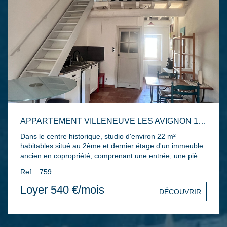
APPARTEMENT VILLENEUVE LES AVIGNON 1 PIÈCE(S) 22 M2
Dans le centre historique, studio d'environ 22 m²
habitables situé au 2ème et dernier étage d'un immeuble
ancien en copropriété, comprenant une entrée, une pièce
principale avec kitchenette aménagée, une salle d'eau et
Ref. : 759
un wc, une mezzanine pour le coin nuit. Double vitrage,
chauffage électrique... Disponible de suite.
Loyer 540 €/mois
DÉCOUVRIR