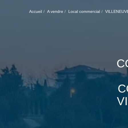
Accueil
A vendre
Local commercial
VILLENEUV
C
C
V