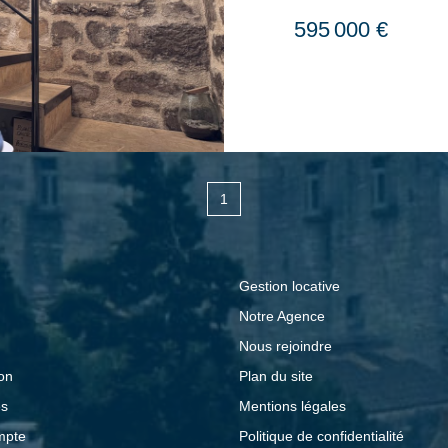
activité professionnel
595 000 €
par un architecte loca
l'immeuble a fait l'ob
avec des matériaux de 
prestations haut de g
parfaitement adapté à l
cabinet d'architecte,
1
d'assurances, cabinet
libérale. L'immeuble 
qualité : climatisatio
Gestion locative
visiophone, cuisine
Notre Agence
travail fonctionnels. 
Nous rejoindre
chaussée : Vaste espa
extérieure privative, 
on
Plan du site
dégagement, toilettes
és
Mentions légales
étage : Deux bureaux.
mpte
Politique de confidentialité