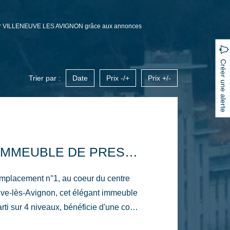
l sur VILLENEUVE LES AVIGNON grâce aux annonces
Créer une alerte
Trier par :
Date
Prix -/+
Prix +/-
MURS D'UN IMMEUBLE DE PRESTIGE AU COEUR HISTORIQUE DE VILLENEUVE-LÈS-AVIGNON
emplacement n°1, au coeur du centre
uve-lès-Avignon, cet élégant immeuble
rti sur 4 niveaux, bénéficie d'une cour
 offre un cadre de travail rare pour une