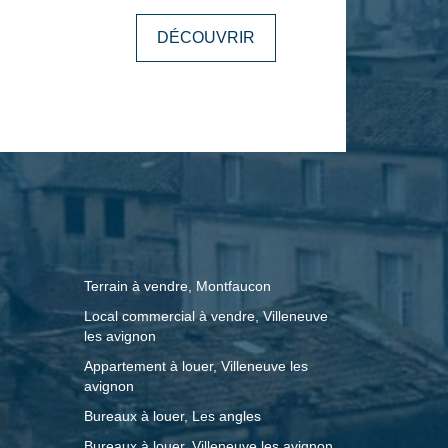
le de standing. Entièrement réhabilité
DÉCOUVRIR
l pour l'exercice de son propre cabinet,
jet d'une rénovation complète réalisée
qualité et dans les règles de l'art. Ses
amme et son cachet en font un bien
'installation d'une activité de prestige :
 étude d'avocat, compagnie
 de conseil ou toute profession
est équipé de prestations techniques de
n réversible gainable, domotique,
Terrain à vendre, Montfaucon
 aménagée et nombreux espaces de
Local commercial à vendre, Villeneuve
Distribution des espaces: Rez-de-
les avignon
ce d'accueil, salle de réunion, cour
Appartement à louer, Villeneuve les
cuisine entièrement équipée, bureau,
avignon
. Entresol : Bureau indépendant. 1er
Bureaux à louer, Les angles
 2e étage : Grand bureau. Le
Bureaux à louer, Villeneuve les avignon