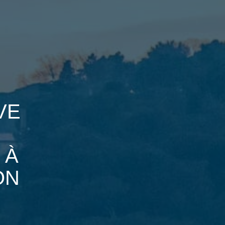
VE
 À
ON