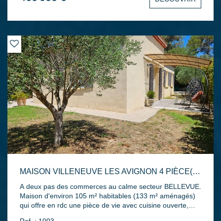
propriété révèle un potentiel remarquable : son
agencement permet d'envisager aussi bien
l'aménagement d'une grande maison familiale que la
création de deux logements indépendants. Le terrain,
agréable et bien exposé, ouvre la voie à de nombreuses
possibilités d'aménagement. Garage attenant. Une
opportunité rare pour les amateurs de rénovation ou les
investisseurs en quête d'un projet.
MAISON VILLENEUVE LES AVIGNON 4 PIÈCE(S) 105 M2
A deux pas des commerces au calme secteur BELLEVUE.
Maison d'environ 105 m² habitables (133 m² aménagés)
qui offre en rdc une pièce de vie avec cuisine ouverte,
une buanderie/arrière cuisine, deux chambres avec salle
Ref. : 1003