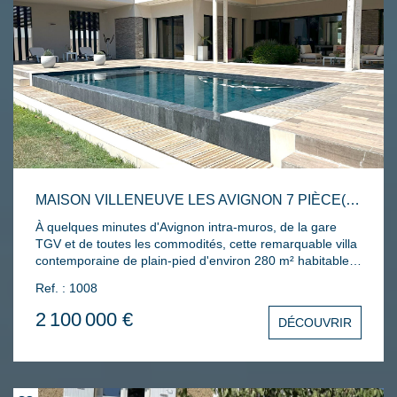
sous-sol. L'ensemble est ouvert sur un agréable patio de
76 m²...
MAISON VILLENEUVE LES AVIGNON 7 PIÈCE(S) 278 M2
À quelques minutes d'Avignon intra-muros, de la gare
TGV et de toutes les commodités, cette remarquable villa
contemporaine de plain-pied d'environ 280 m² habitables
offre un niveau de prestations rarement rencontré sur le
Ref. : 1008
marché. Édifiée sur une parcelle paysagée de plus de 1
500 m², elle conjugue architecture moderne,
2 100 000 €
DÉCOUVRIR
performances énergétiques, technologies de pointe et
confort absolu. L'espace de réception, baigné de lumière
grâce à d'imposantes baies vitrées toute hauteur à
galandage, développe près de 70 m² et réunit salon et
séjour autour d'une élégante cheminée à l'éthanol. La